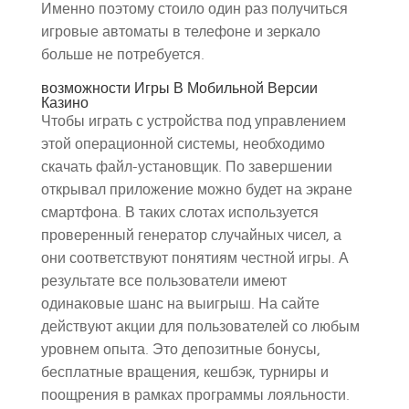
Именно поэтому стоило один раз получиться
игровые автоматы в телефоне и зеркало
больше не потребуется.
возможности Игры В Мобильной Версии
Казино
Чтобы играть с устройства под управлением
этой операционной системы, необходимо
скачать файл-установщик. По завершении
открывал приложение можно будет на экране
смартфона. В таких слотах используется
проверенный генератор случайных чисел, а
они соответствуют понятиям честной игры. А
результате все пользователи имеют
одинаковые шанс на выигрыш. На сайте
действуют акции для пользователей со любым
уровнем опыта. Это депозитные бонусы,
бесплатные вращения, кешбэк, турниры и
поощрения в рамках программы лояльности.