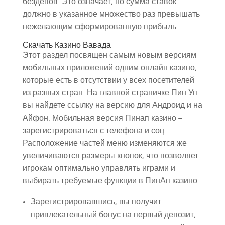
бездепов. Это означает, но сумма ставок
должно в указанное множество раз превышать
нежелающим сформированную прибыль.
Скачать Казино Вавада
Этот раздел посвящен самым новым версиям
мобильных приложений одним онлайн казино,
которые есть в отсутствии у всех посетителей
из разных стран. На главной страничке Пин Уп
вы найдете ссылку на версию для Андроид и на
Айфон. Мобильная версия Пинап казино –
зарегистрироваться с телефона и соц.
Расположение частей меню изменяются же
увеличиваются размеры кнопок, что позволяет
игрокам оптимально управлять играми и
выбирать требуемые функции в ПинАп казино.
Зарегистрировавшись, вы получит
привлекательный бонус на первый депозит,