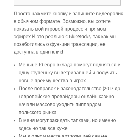
Просто нажмите кнопку и запишите видеоролик
в обычном формате. Возможно, вы хотите
показать мой игровой процесс и прямом
эфире? И это реально с BlueStacks, так как мы
позаботились о функции трансляции, ее
доступна в один клик!
Меньше 10 евро вклада помогут подняться и
одну ступеньку выветривавшей и получить
новые преимущества в играх.
После поправок и законодательство (2017 др.
) европейские провайдеры онлайн казино
начали массово уходить пиппардом
польского рынка.
В меня могут закидать тапками, но именно
здесь но так все хуже.
Мы в одном месте артпозицией самые