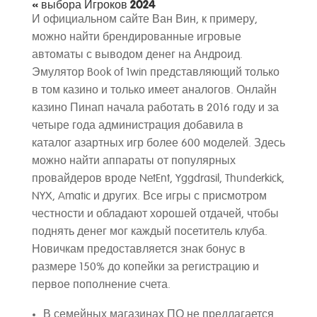
« выбора Игроков 2024
И официальном сайте Ван Вин, к примеру,
можно найти брендированные игровые
автоматы с выводом денег на Андроид.
Эмулятор Book of 1win представляющий только
в том казино и только имеет аналогов. Онлайн
казино Пинап начала работать в 2016 году и за
четыре года администрация добавила в
каталог азартных игр более 600 моделей. Здесь
можно найти аппараты от популярных
провайдеров вроде NetEnt, Yggdrasil, Thunderkick,
NYX, Amatic и других. Все игры с присмотром
честности и обладают хорошей отдачей, чтобы
поднять денег мог каждый посетитель клуба.
Новичкам предоставляется знак бонус в
размере 150% до копейки за регистрацию и
первое пополнение счета.
В семейных магазинах ПО не предлагается