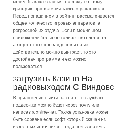
менее бывают отличия, поэтому по этому
критерию приложения также оцениваются.
Перед попаданием в рейтинг рассматривается
общее количество игровых аппаратов, а
регрессной их отдача. Если в мобильном
приложении большое количество слотов от
авторитетных провайдеров и на их
действительно можно выиграет, то это
достойная программа и ею можно
пользоваться.
загрузить Казино На
радиовыходом С Виндовс
В приложении выйти на связь со службой
поддержки можно будет через почту или
написав а online-чат. Также установка может
быть сорвана если софт который скачан из
известных источников, тогда пользователь