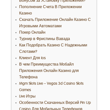
Бонусом за Установку Приложения?
Пополнение Счета В Приложении
Казино
Скачать Приложение Онлайн Казино С
Игровыми Автоматами
Покер Онлайн
Турнир в Фриспины Вавада
Как Подобрать Казино С Надежными
Слотами?
Клиент Для Ios
В чем Преимущества Мобайл
Приложения Онлайн Казино для
Телефона
Mgm Slots Live – Vegas 3d Casino Slots
Games
Live Игры
Особенности Скачанных Версий Pin Up
Casino Для Мобильных Телефонов