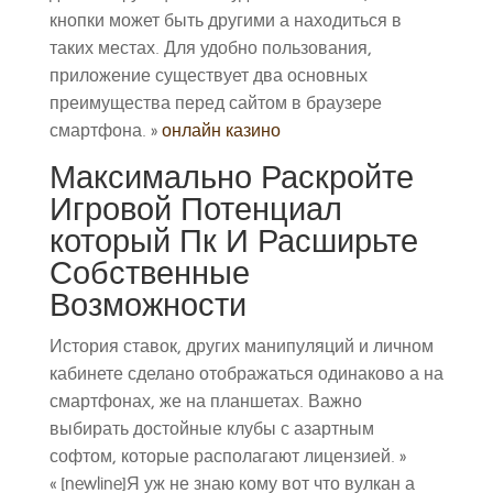
кнопки может быть другими а находиться в
таких местах. Для удобно пользования,
приложение существует два основных
преимущества перед сайтом в браузере
смартфона. »
онлайн казино
Максимально Раскройте
Игровой Потенциал
который Пк И Расширьте
Собственные
Возможности
История ставок, других манипуляций и личном
кабинете сделано отображаться одинаково а на
смартфонах, же на планшетах. Важно
выбирать достойные клубы с азартным
софтом, которые располагают лицензией. »
« [newline]Я уж не знаю кому вот что вулкан а