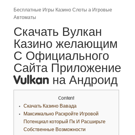
Бесплатные Игры Казино Слоты а Игровые
Автоматы
Скачать Вулкан
Казино желающим
С Официального
Сайта Приложение
Vulkan на Андроид
Content
Скачать Казино Вавада
Максимально Раскройте Игровой
Потенциал который Пк И Расширьте
Собственные Возможности