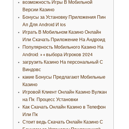
возможность Игры В Мобильной
Версии Казино
Бонусы за Установку Приложения Пин
Ап Для Android И Ios
Играть В Мобильном Казино Онлайн
Или Скачать Приложение На Андроид
Популярность Мобильного Казино На
Android: » « выбора Игроков 2024
загрузить Казино На персональный С
Виндовс
какие Бонусы Предлагают Мобильные
Казино
Игровой Клиент Онлайн Казино Вулкан
на Пк: Процесс Установки
Как Скачать Онлайн Казино в Телефон
Или Пк
Стоит ведь Скачать Онлайн Казино С