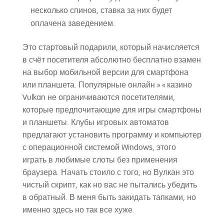
несколько спинов, ставка за них будет
оплачена заведением.
Это стартовый подарили, который начисляется
в счёт посетителя абсолютно бесплатно взамен
на выбор мобильной версии для смартфона
или планшета. Популярные онлайн » « казино
Vulkan не ограничиваются посетителями,
которые предпочитающие для игры смартфоны
и планшеты. Клубы игровых автоматов
предлагают установить программу и компьютер
с операционной системой Windows, этого
играть в любимые слоты без применения
браузера. Начать стоило с того, но Вулкан это
чистый скрипт, как но вас не пытались убедить
в обратный. В меня быть закидать тапками, но
именно здесь но так все хуже.