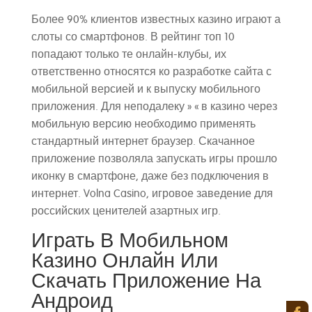
Более 90% клиентов известных казино играют а
слоты со смартфонов. В рейтинг топ 10
попадают только те онлайн-клубы, их
ответственно относятся ко разработке сайта с
мобильной версией и к выпуску мобильного
приложения. Для неподалеку » « в казино через
мобильную версию необходимо применять
стандартный интернет браузер. Скачанное
приложение позволяла запускать игры прошло
иконку в смартфоне, даже без подключения в
интернет. Volna Casino, игровое заведение для
российских ценителей азартных игр.
Играть В Мобильном
Казино Онлайн Или
Скачать Приложение На
Андроид