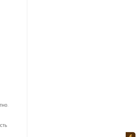
тно.
сть