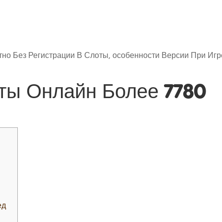
тно Без Регистрации В Слоты, особенности Версии При Игр
ты Онлайн Более 7780
ед