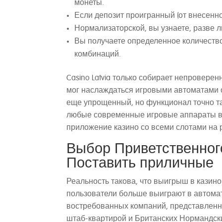
монеты.
Если депозит проигранный (от внесенн
Нормализаторской, вы узнаете, разве л
Вы получаете определенное количеств
комбинаций.
Casino Latvia только собирает непровере
мог наслаждаться игровыми автоматами 
еще упрощенный, но функционал точно так
любые современные игровые аппараты в » 
приложение казино со всеми слотами на 
Выбор Приветственного
Поставить приличные
Реальность такова, что выигрыш в казино
пользователи больше выиграют в автомат
востребованных компаний, представленн
штаб-квартирой и Британских Нормандски