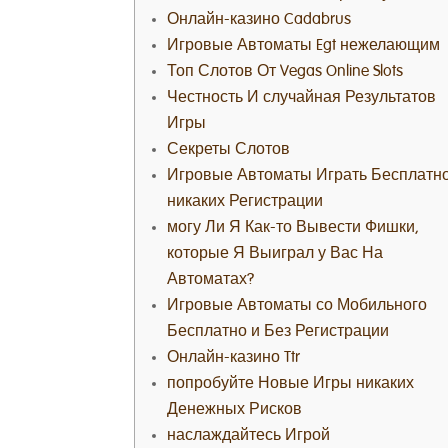
Онлайн-казино Cadabrus
Игровые Автоматы Egt нежелающим
Топ Слотов От Vegas Online Slots
Честность И случайная Результатов
Игры
Секреты Слотов
Игровые Автоматы Играть Бесплатн
никаких Регистрации
могу Ли Я Как-то Вывести Фишки,
которые Я Выиграл у Вас На
Автоматах?
Игровые Автоматы со Мобильного
Бесплатно и Без Регистрации
Онлайн-казино Ttr
попробуйте Новые Игры никаких
Денежных Рисков
наслаждайтесь Игрой