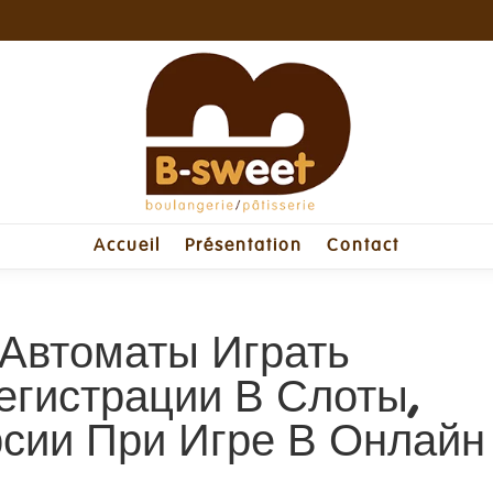
Accueil
Présentation
Contact
 Автоматы Играть
егистрации В Слоты,
рсии При Игре В Онлайн