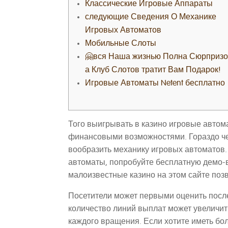
Классические Игровые Аппараты
следующие Сведения О Механике
Игровых Автоматов
Мобильные Слоты
🤗вся Наша жизнью Полна Сюрприз
а Клуб Слотов тратит Вам Подарок!
Игровые Автоматы Netent бесплатно
Того выигрывать в казино игровые автома
финансовыми возможностями. Гораздо чем
вообразить механику игровых автоматов.
автоматы, попробуйте бесплатную демо-
малоизвестные казино на этом сайте поз
Посетители может первыми оценить после
количество линий выплат может увеличи
каждого вращения. Если хотите иметь бо