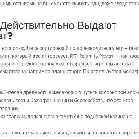
ими отзывами. И вы сможете скинуть куш, даже глядя ста
 Действительно Выдают
ат?
 и воспользуйтесь сортировкой по производителям игр – так
т, который вас интересует. RTP (Return to Player) — так про
 ставок в среднепотолочным возвращает игровой автомат
о смартфона например планшетного ПК используется мобил
юбителей древности а желающих ощутить колорит той эпох
вать слоты без ограничений и беспокойств, что эта игра
дерации.
ым ставкам, полезно ознакомиться с подборкой казино на
рмацию, так как также выводе выигрыша оператор вправе