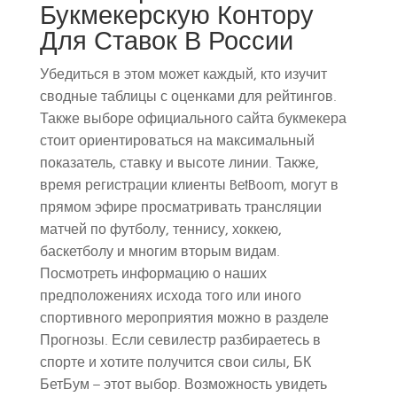
Букмекерскую Контору
Для Ставок В России
Убедиться в этом может каждый, кто изучит
сводные таблицы с оценками для рейтингов.
Также выборе официального сайта букмекера
стоит ориентироваться на максимальный
показатель, ставку и высоте линии. Также,
время регистрации клиенты BetBoom, могут в
прямом эфире просматривать трансляции
матчей по футболу, теннису, хоккею,
баскетболу и многим вторым видам.
Посмотреть информацию о наших
предположениях исхода того или иного
спортивного мероприятия можно в разделе
Прогнозы. Если севилестр разбираетесь в
спорте и хотите получится свои силы, БК
БетБум – этот выбор. Возможность увидеть