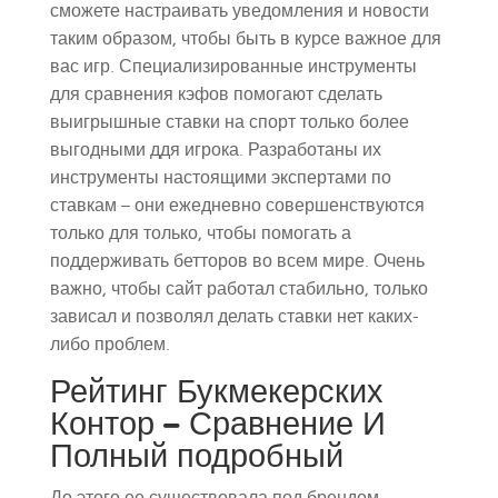
сможете настраивать уведомления и новости
таким образом, чтобы быть в курсе важное для
вас игр. Специализированные инструменты
для сравнения кэфов помогают сделать
выигрышные ставки на спорт только более
выгодными ддя игрока. Разработаны их
инструменты настоящими экспертами по
ставкам – они ежедневно совершенствуются
только для только, чтобы помогать а
поддерживать бетторов во всем мире. Очень
важно, чтобы сайт работал стабильно, только
зависал и позволял делать ставки нет каких-
либо проблем.
Рейтинг Букмекерских
Контор – Сравнение И
Полный подробный