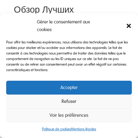
Обзор Лучших
Букмекеров
Gérer le consentement aux
cookies
Регистрируйтесь online, заключайте пари и
получайте эксклюзивный приветственный
Pour offrir les meilleures expériences, nous utilisons des technologies telles que les
бонус. Ни, Oddspedia не занимается
cookies pour stocker et/ou accéder aux informations des appareils. Le fait de
букмекерской деятельностью » « же не
consentir à ces technologies nous permettra de traiter des données telles que le
comportement de navigation ou les ID uniques sur ce site. Le fait de ne pas
предлагает игрокам делать ставки в спорт
consentir ou de retirer son consentement peut avoir un effet négatif sur certaines
через эту платформу. Вся информация о
caractéristiques et fonctions.
коэффициентах, марже, гандикапах,
присутствующая на сайте, поступает одним
Accepter
партнерских источников. Делать ставки, а
нормализаторской получить бонус вы можете
Refuser
только напрямую в букмекерской конторе.
Voir les préférences
«Леон» – легальная российская букмекерская
контора, получившая лицензию а 2016 году.
Politique de cookies
Mentions légales
БК также часто предложил интересные