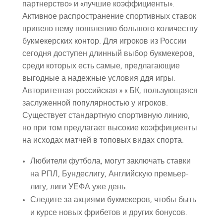
партнерство» и «лучшие коэффициенты».
Активное распространение спортивных ставок
привело нему появлению большого количеству
букмекерских контор. Для игроков из России
сегодня доступен длинный выбор букмекеров,
среди которых есть самые, предлагающие
выгодные а надежные условия ддя игры.
Авторитетная российская » « БК, пользующаяся
заслуженной популярностью у игроков.
Существует стандартную спортивную линию,
но при том предлагает высокие коэффициенты
на исходах матчей в топовых видах спорта.
Любители футбола, могут заключать ставки
на РПЛ, Бундеслигу, Английскую премьер-
лигу, лиги УЕФА уже день.
Следите за акциями букмекеров, чтобы быть
и курсе новых фрибетов и других бонусов.