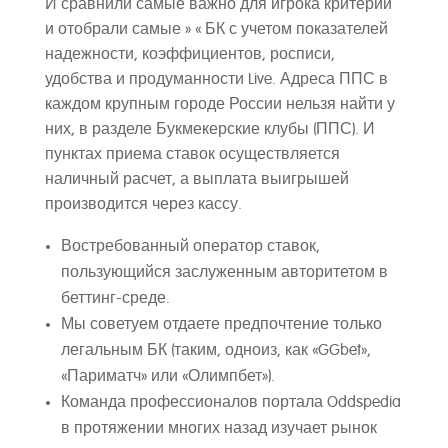
И сравнили самые важно для игрока критерии
и отобрали самые » « БК с учетом показателей
надежности, коэффициентов, росписи,
удобства и продуманности Live. Адреса ППС в
каждом крупным городе России нельзя найти у
них, в разделе Букмекерские клубы (ППС). И
пунктах приема ставок осуществляется
наличный расчет, а выплата выигрышей
производится через кассу.
Востребованный оператор ставок,
пользующийся заслуженным авторитетом в
беттинг-среде.
Мы советуем отдаете предпочтение только
легальным БК (таким, одноиз, как «GGbet»,
«Париматч» или «Олимпбет»).
Команда профессионалов портала Oddspedia
в протяжении многих назад изучает рынок