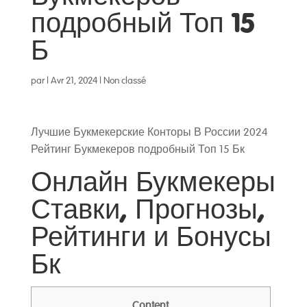
подробный Топ 15
Б
par
|
Avr 21, 2024
|
Non classé
Лучшие Букмекерские Конторы В России 2024
Рейтинг Букмекеров подробный Топ 15 Бк
Онлайн Букмекеры
Ставки, Прогнозы,
Рейтинги и Бонусы
Бк
Content