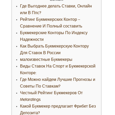
Где Выгоднее делать Ставки, Онлайн
или В Ппс?
Рейтинг Букмекерских Контор –
Сравнение И Полный составить
Букмекерские Конторы По Индексу
Надежности
Как Выбрать Букмекерскую Контору
Для Ставок В России
малоизвестные Букмекеры
Виды Ставок На Спорт и Букмекерской
Конторе:
Где Можно найдем Лучшие Прогнозы и
Советы По Ставкам?
Честный Рейтинг Букмекеров От
Metaratings
Какой Букмекер предлагает Фрибет Без
Депозита?