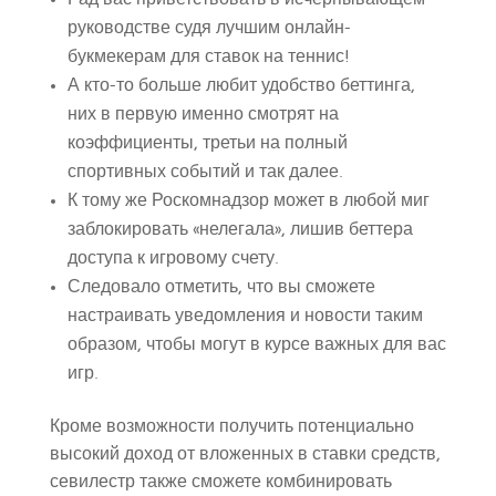
руководстве судя лучшим онлайн-
букмекерам для ставок на теннис!
А кто-то больше любит удобство беттинга,
них в первую именно смотрят на
коэффициенты, третьи на полный
спортивных событий и так далее.
К тому же Роскомнадзор может в любой миг
заблокировать «нелегала», лишив беттера
доступа к игровому счету.
Следовало отметить, что вы сможете
настраивать уведомления и новости таким
образом, чтобы могут в курсе важных для вас
игр.
Кроме возможности получить потенциально
высокий доход от вложенных в ставки средств,
севилестр также сможете комбинировать