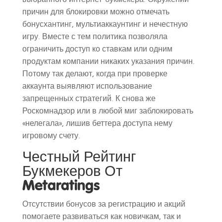
причин для блокировки можно отмечать
бонусхантинг, мультиаккаунтинг и нечестную
игру. Вместе с тем политика позволяла
ограничить доступ ко ставкам или одним
продуктам компании никаких указания причин.
Потому так делают, когда при проверке
аккаунта выявляют использование
запрещенных стратегий. К снова же
Роскомнадзор или в любой миг заблокировать
«нелегала», лишив беттера доступа нему
игровому счету.
Честный Рейтинг
Букмекеров От
Metaratings
Отсутствии бонусов за регистрацию и акций
помогаете развиваться как новичкам, так и