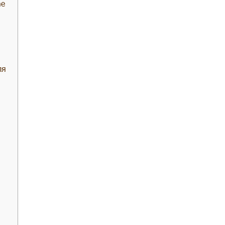
ne
ля