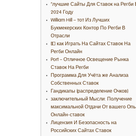
“лучшие Сайты Для Ставок на Регби 
2024 Году
William Hill – тот Из Лучших
Букмекерских Контор По Регби В
Отрасли
💵 как Играть На Сайтах Ставок На
Регби Онлайн
Port – Отличное Освещение Рынка
Ставок На Регби
Программа Для Учёта же Анализа
Собственных Ставок
Гандикапы (распределение Очков)
заключительный Мысли: Получение
максимальной Отдачи От вашего Оп
Онлайн-ставок
Лицензия И Безопасность на
Российских Сайтах Ставок