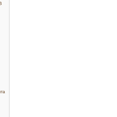
В
ыта