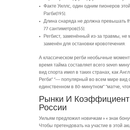
Факте Уиллс, один одним пионеров это
Рагби[195].
Длина снаряда не должна превышать th
77 сантиметров[55].
Регбист, заменённый из-за травмы, не 
заменён для остановки кровотечения.
А классическом регби необычные моменты
время тайма составляет всего seven мин
вид спорта имел в таких странах, как Ан
Регби” “— популярный во всем мире вид с
единственном в 80-минутном” “матче, чт
Рынки И Коэффициент
России
Уильям предложил новичкам » « знак бону
Чтобы претендовать на участие в этой ак