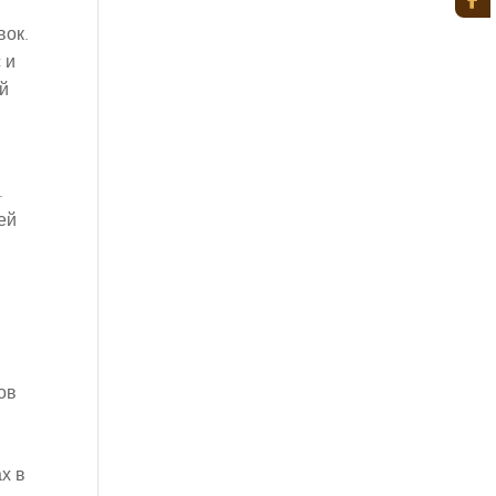
вок.
 и
ей
.
ей
ов
х в