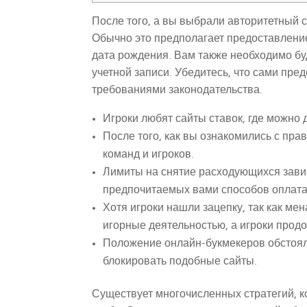
После того, а вы выбрали авторитетный с
Обычно это предполагает предоставлени
дата рождения. Вам также необходимо бу
учетной записи. Убедитесь, что сами пр
требованиями законодательства.
Игроки любят сайты ставок, где можно
После того, как вы ознакомились с пра
команд и игроков.
Лимиты на снятие расходующихся завися
предпочитаемых вами способов оплата
Хотя игроки нашли зацепку, так как м
игорные деятельностью, а игроки продо
Положение онлайн-букмекеров обстоял
блокировать подобные сайты.
Существует многочисленных стратегий, к