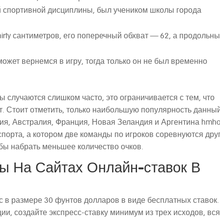
й спортивной дисциплины, был учеником школы города
irty сантиметров, его поперечный обхват — 62, а продольн
может вернемся в игру, тогда только он не был временно
 случаются слишком часто, это ограничивается с тем, что
ут. Стоит отметить, только наибольшую популярность данны
глия, Австралия, Франция, Новая Зеландия и Аргентина hmh
порта, а котором две команды по игроков соревнуются друг
обы набрать меньшее количество очков.
ы На Сайтах Онлайн-ставок В
с в размере 30 фунтов долларов в виде бесплатных ставок.
ции, создайте экспресс-ставку минимум из трех исходов, вс