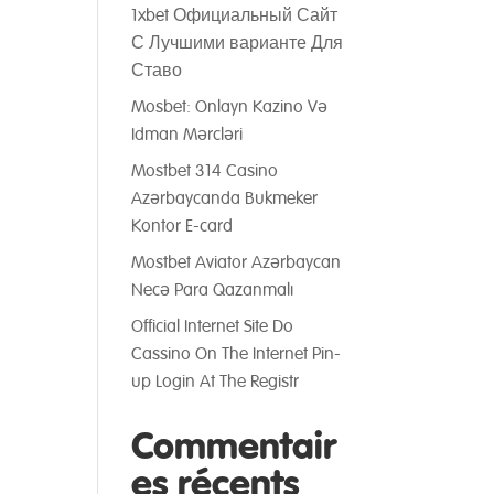
1xbet Официальный Сайт
С Лучшими варианте Для
Ставо
Mosbet: Onlayn Kazino Və
Idman Mərcləri
Mostbet 314 Casino
Azərbaycanda Bukmeker
Kontor E-card
Mostbet Aviator Azərbaycan
Necə Para Qazanmalı
Official Internet Site Do
Cassino On The Internet Pin-
up Login At The Registr
Commentair
es récents