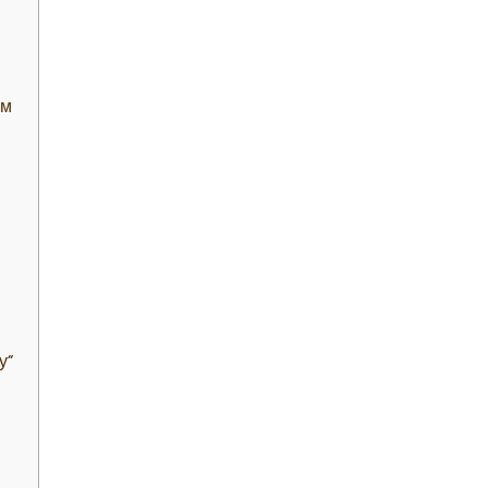
к
ам
у”