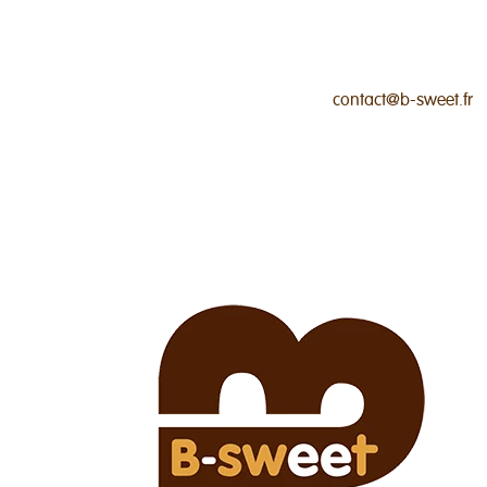
contact@b-sweet.fr