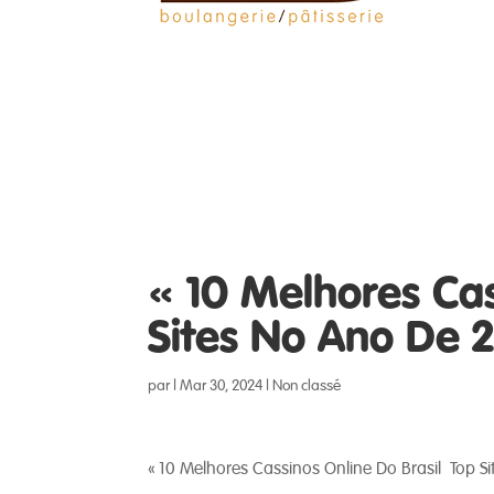
« 10 Melhores Cass
Sites No Ano De 
par
|
Mar 30, 2024
|
Non classé
« 10 Melhores Cassinos Online Do Brasil ️ Top 