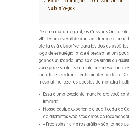
Bônus E Promoções Do Cassino Online
Vulkan Vegas
De uma maneira geral, os Cassinos Online ofe
VIP. Ter um overall de apostas durante o perí
oferta está disponível para los dos os usuári
jogo de estratégia, onde é preciso ter um pou
ganhos utilizando uma sala de sinais ou assis
você pode sentar-se em até três mesas ao me
jogadores electronic tente manter um foco. Dep
mesa at the fazer as apostas da maneira tradi
Essa é uma excelente maneira pra você conh
limitada.
Nossa equipe experiente e qualificada de C
de diferentes web sites antes de recomendar
« Free spins » e « giros grátis » são termo