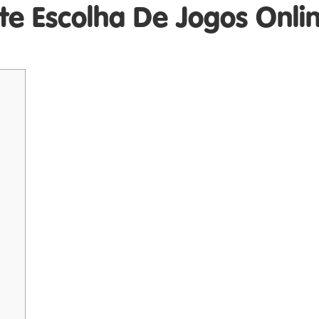
te Escolha De Jogos Onli