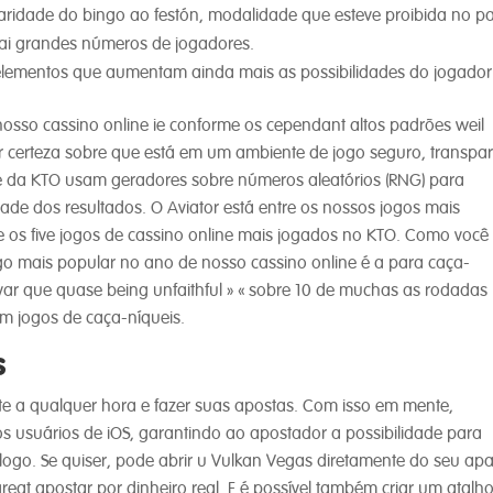
aridade do bingo ao festón, modalidade que esteve proibida no pa
atrai grandes números de jogadores.
elementos que aumentam ainda mais as possibilidades do jogador
osso cassino online ie conforme os cependant altos padrões weil
ter certeza sobre que está em um ambiente de jogo seguro, transpa
line da KTO usam geradores sobre números aleatórios (RNG) para
dade dos resultados. O Aviator está entre os nossos jogos mais
 os five jogos de cassino online mais jogados no KTO. Como você
ogo mais popular no ano de nosso cassino online é a para caça-
r que quase being unfaithful » « sobre 10 de muchas as rodadas
m jogos de caça-níqueis.
s
te a qualquer hora e fazer suas apostas. Com isso em mente,
 os usuários de iOS, garantindo ao apostador a possibilidade para
álogo. Se quiser, pode abrir u Vulkan Vegas diretamente do seu ap
eat apostar por dinheiro real. E é possível também criar um atalh