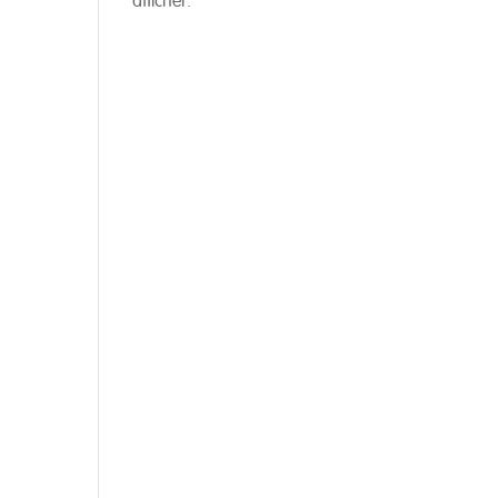
afficher.