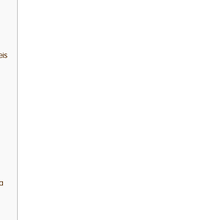
O
eis
ra