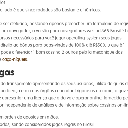
lot.
e tudo é que since rodadas são bastante dinâmicas.
e ser efetuado, bastando apenas preencher um formulário de regi
r um navegador, a versão para navegadores weil bet365 Brasil é 
cursos necessários para você jogar operating-system seus jogos
m direito ao bônus para boas-vindas de 100% até R$500, u que é 1
cê pode diferenciar 1 bom cassino 2 outros pelo la mecanique dos
ce
caça-níqueis
.
egas
ando transparente apresentando os seus usuários, utiliza de guias 
e tua licença em o dos órgãos cependant rigorosos do ramo, o gov
apresentar uma licença que o da voie operar online, fornecida pe
or independente de análises e de informação sobre cassinos on-li
 um orden de apostas em mãos.
tados, sendo considerados jogos ilegais no Brasil.