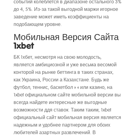
событий колеблется в диапазоне остального 3%
до 4, 5%. Из-за такой выгодной маржи игорное
заведение может иметь коэффициенты на
подобающем уровне.
Мобильная Версия Сайта
1xbet
БК 1хбет, несмотря на свою молодость,
является амбициозной и уже весьма весомой
конторой на рынке беттинга в таких странах,
как Украина, России а Казахстане. Будь же
футбол, теннис, баскетбол » « или казино, на
1xbet официальном сайте мобильной версии вы
всегда найдете интересные же выгодные
возможности ддя ставок. Таким таким, 1xbet
официальный сайт мобильная версия является
надежным и удобнее партнером для обоих
любителей азартных развлечений. В