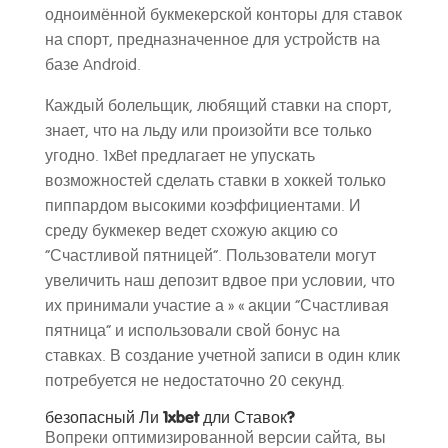
одноимённой букмекерской конторы для ставок
на спорт, предназначенное для устройств на
базе Android.
Каждый болельщик, любящий ставки на спорт,
знает, что на льду или произойти все только
угодно. 1xBet предлагает не упускать
возможностей сделать ставки в хоккей только
пиппардом высокими коэффициентами. И
среду букмекер ведет схожую акцию со
“Счастливой пятницей”. Пользователи могут
увеличить наш депозит вдвое при условии, что
их принимали участие а » « акции “Счастливая
пятница” и использовали свой бонус на
ставках. В создание учетной записи в один клик
потребуется не недостаточно 20 секунд.
безопасный Ли 1xbet дли Ставок?
Вопреки оптимизированной версии сайта, вы