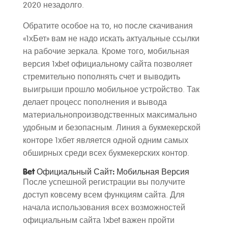
2020 незадолго.
Обратите особое на то, но после скачивания
«1хБет» вам не надо искать актуальные ссылки
на рабочие зеркала. Кроме того, мобильная
версия 1xbet официальному сайта позволяет
стремительно пополнять счет и выводить
выигрыши прошло мобильное устройство. Так
делает процесс пополнения и вывода
материальнопроизводственных максимально
удобным и безопасным. Линия а букмекерской
конторе 1хбет является одной одним самых
обширных среди всех букмекерских контор.
Bet Официальный Сайт: Мобильная Версия
После успешной регистрации вы получите
доступ ковсему всем функциям сайта. Для
начала использования всех возможностей
официальным сайта 1xbet важен пройти