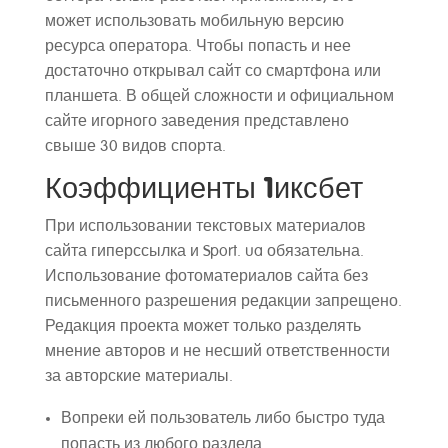
может использовать мобильную версию
ресурса оператора. Чтобы попасть и нее
достаточно открывал сайт со смартфона или
планшета. В общей сложности и официальном
сайте игорного заведения представлено
свыше 30 видов спорта.
Коэффициенты 1иксбет
При использовании текстовых материалов
сайта гиперссылка и Sport. ua обязательна.
Использование фотоматериалов сайта без
письменного разрешения редакции запрещено.
Редакция проекта может только разделять
мнение авторов и не несший ответственности
за авторские материалы.
Вопреки ей пользователь либо быстро туда
попасть из любого раздела.