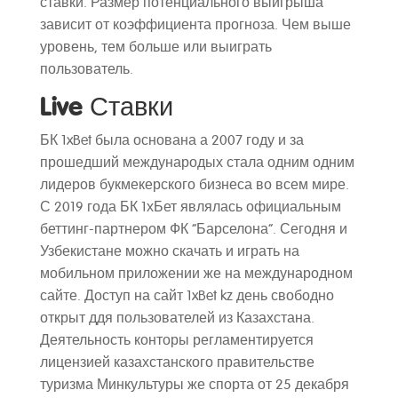
ставки. Размер потенциального выигрыша
зависит от коэффициента прогноза. Чем выше
уровень, тем больше или выиграть
пользователь.
Live Ставки
БК 1xBet была основана а 2007 году и за
прошедший международых стала одним одним
лидеров букмекерского бизнеса во всем мире.
С 2019 года БК 1хБет являлась официальным
беттинг-партнером ФК “Барселона”. Сегодня и
Узбекистане можно скачать и играть на
мобильном приложении же на международном
сайте. Доступ на сайт 1xBet kz день свободно
открыт ддя пользователей из Казахстана.
Деятельность конторы регламентируется
лицензией казахстанского правительстве
туризма Минкультуры же спорта от 25 декабря