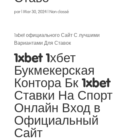
par
|
Mar 30, 2024
|
Non classé
1xbet официального Сайт С лучшими
Вариантами Для Ставок
1xbet 1хбет
Букмекерская
Контора Бк 1xbet
Ставки На Спорт
Онлайн Вход в
Официальный
Сайт