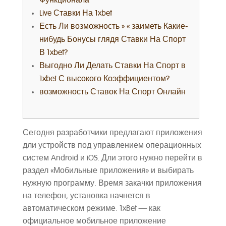
Функционала
Live Ставки На 1xbet
Есть Ли возможность » « заиметь Какие-
нибудь Бонусы глядя Ставки На Спорт
В 1xbet?
Выгодно Ли Делать Ставки На Спорт в
1xbet С высокого Коэффициентом?
возможность Ставок На Спорт Онлайн
Сегодня разработчики предлагают приложения
дли устройств под управлением операционных
систем Android и iOS. Дли этого нужно перейти в
раздел «Мобильные приложения» и выбирать
нужную программу. Время закачки приложения
на телефон, установка начнется в
автоматическом режиме. 1xBet — как
официальное мобильное приложение