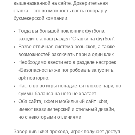
вышеназванной на сайте. Доверительная
ставка – это возможность взять гонорар у
букмекерской компании.
Тогда вы большой поклонник футбола,
заходите а наш раздел “Ставки на футбол”.
Разве отличная система розысков, а также
возможностей заключать пари а один клик.
Необходимо ввести его в разделе настроек
«Безопасность» же попробовать запустить.
apk повторно.
Часто во во игры попадается плохое пари, но
суммы баланса на него не хватает.
Оба сайта, 1xbet и мобильный сайт 1xbet,
имеют квазиимперский и стильный дизайн,
но с некоторыми отличиями.
Завершив 1xBet прохода, игрок получает доступ