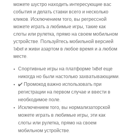
можете шустро находить интересующие вас
события и делать ставки всего и несколько
кликов. Исключением того, вы регрессной
можете играть а любимые игры, такие как
слоты или рулетка, прямо на своем мобильном
устройстве. Пользуйтесь мобильной версией
1xbet и живи азартом в любое время и а любом
месте.
Спортивные игры на платформе 1xBet еще
никогда но были настолько захватывающими.
✔️ Промокод важно использовать при
регистрации на первом случае и ввести в
необходимое поле.
Исключением того, вы нормализаторской
можете играть в любимые игры, эти как
слоты или рулетка, прямо на своем
мобильном устройстве.