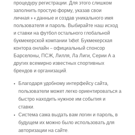
процедуру регистрации. Для этого слишком
заполнить простую форму, указав свои
личная » « данные и создав уникального имя
пользователя и пароль. Выбирайте наш исход
и ставки на футбол остального глобальной
букмекерской компании 1xBet. Букмекерская
контора онлайн – официальный спонсор
Барселоны, ПСЖ, Лилля, Ла Лиги, Серии А а
других всемирно известных спортивных
брендов и организаций.
Благодаря удобному интерфейсу сайта,
пользователи может легко ориентироваться а
быстро находить нужное им события и
ставки.
Система сама выдать вам логин и пароль, в
будущем их можно было использовать для
авторизации на сайте.