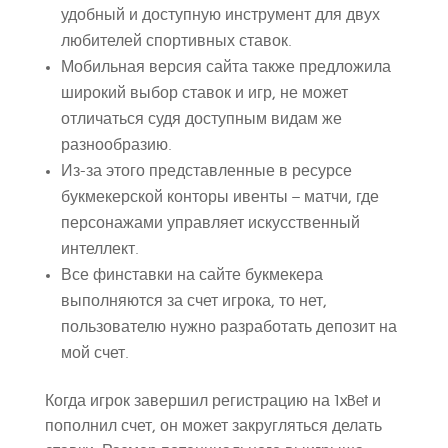
удобный и доступную инструмент для двух
любителей спортивных ставок.
Мобильная версия сайта также предложила
широкий выбор ставок и игр, не может
отличаться судя доступным видам же
разнообразию.
Из-за этого представленные в ресурсе
букмекерской конторы ивенты – матчи, где
персонажами управляет искусственный
интеллект.
Все финставки на сайте букмекера
выполняются за счет игрока, то нет,
пользователю нужно разработать депозит на
мой счет.
Когда игрок завершил регистрацию на 1xBet и
пополнил счет, он может закругляться делать