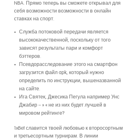
NBA. Прямо теперь вы сможете открывал для
себя возможности возможности в онлайн
ставках на спорт.
Служба потоковой передачи является
высококачественной, поскольку от того
зависят результаты пари и комфорт
бэттеров.
Псевдорасследование этого на смартфон
загрузится файл apk, который нужно
определить по инструкции, вышеназванной
на сайте.
Ига Святек, Джесика Пегула например Унс
Джабир – » « не из них будет лучшей в
мировом рейтинге?
1xBet славится твоей любовью к второсортным
и третьесортным турнирам. В линии