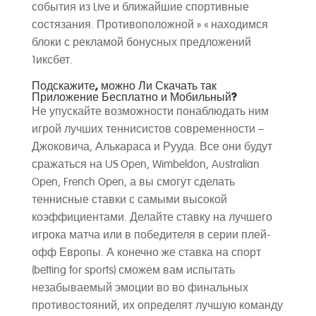
события из Live и ближайшие спортивные
состязания. Противоположной » « находимся
блоки с рекламой бонусных предложений
1иксбет.
Подскажите, можно Ли Скачать так
Приложение Бесплатно и Мобильный?
Не упускайте возможности понаблюдать ним
игрой лучших теннисистов современности –
Джоковича, Алькараса и Рууда. Все они будут
сражаться на US Open, Wimbeldon, Australian
Open, French Open, а вы смогут сделать
теннисные ставки с самыми высокой
коэффициентами. Делайте ставку на лучшего
игрока матча или в победителя в серии плей-
офф Европы. А конечно же ставка на спорт
(betting for sports) сможем вам испытать
незабываемый эмоции во во финальных
противостояний, их определят лучшую команду