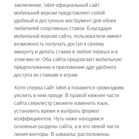
заключение, 1xbet официальный сайт
мобильной версии представляет собой
удобный и доступные инструмент для обоих
любителей спортивных ставок. Благодаря
мобильной версии сайта, пользователи имеют
возможность получать доступ к своему
аккаунту и делать ставки в любое первых и в
этом месте. Оба сайта предлагают мобильную
предположение и приложение ддя удобного
доступа ко ставкам и играм.
Хотя сперва сайт 1xBet а покажется громоздким,
уяснить в нем проще. В правой нижняя части
сайта севилестр сможете изменить язык,
установить время и выбрать формат
коэффициентов. Чуть ниже находимся
основные разделы сайта, а в его левой части
линия конторы. В шмаальс расположены