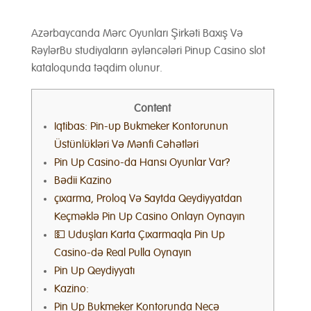
Azərbaycanda Mərc Oyunları Şirkəti Baxış Və
Rəylər
Bu studiyaların əyləncələri Pinup Casino slot
kataloqunda təqdim olunur.
Content
Iqtibas: Pin-up Bukmeker Kontorunun
Üstünlükləri Və Mənfi Cəhətləri
Pin Up Casino-da Hansı Oyunlar Var?
Bədii Kazino
çıxarma, Proloq Və Saytda Qeydiyyatdan
Keçməklə Pin Up Casino Onlayn Oynayın
💵 Uduşları Karta Çıxarmaqla Pin Up
Casino-də Real Pulla Oynayın
Pin Up Qeydiyyatı
Kazino:
Pin Up Bukmeker Kontorunda Necə