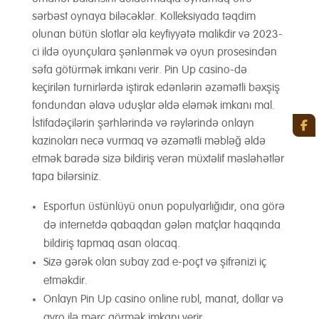
sərbəst oynaya biləcəklər. Kolleksiyada təqdim
olunan bütün slotlar əla keyfiyyətə malikdir və 2023-
ci ildə oyunçulara şənlənmək və oyun prosesindən
səfa götürmək imkanı verir. Pin Up casino-də
keçirilən turnirlərdə iştirak edənlərin əzəmətli bəxşiş
fondundan əlavə uduşlar əldə eləmək imkanı mal.
İstifadəçilərin şərhlərində və rəylərində onlayn
kazinoları necə vurmaq və əzəmətli məbləğ əldə
etmək barədə sizə bildiriş verən müxtəlif məsləhətlər
tapa bilərsiniz.
Esportun üstünlüyü onun populyarlığıdır, ona görə
də internetdə qabaqdan gələn matçlar haqqında
bildiriş tapmaq asan olacaq.
Sizə gərək olan subay zad e-poçt və şifrənizi iç
etməkdir.
Onlayn Pin Up casino online rubl, manat, dollar və
avro ilə mərc görmək imkanı verir.