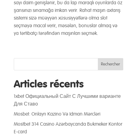
sayı daim genişlənir, bu da lap maraqlı oyunlarda öz
şansınızı sınamağa imkan verir. Rahat maşın axtarış
sistemi sizə müəyyən xüsusiyyətlərə olma slot
seçməyə macal verir, məsələn, bonuslar almaq və
ya tərtibatçı tərəfindən maşınları seçmək.
Rechercher
Articles récents
1xbet Официальный Сайт С Лучшими варианте
Для Ставо
Mosbet: Onlayn Kazino Və Idman Mərcləri
Mostbet 314 Casino Azərbaycanda Bukmeker Kontor
E-card