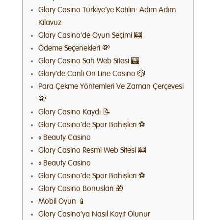
Glory Casino Türkiye’ye Katılın: Adım Adım
Kılavuz
Glory Casino’de Oyun Seçimi 🎰
Ödeme Seçenekleri 💸
Glory Casino Sah Web Sitesi 🎰
Glory’de Canlı On Line Casino 🎲
Para Çekme Yöntemleri Ve Zaman Çerçevesi
💸
Glory Casino Kaydı 📝
Glory Casino’de Spor Bahisleri ⚽️
« Beauty Casino
Glory Casino Resmi Web Sitesi 🎰
« Beauty Casino
Glory Casino’de Spor Bahisleri ⚽️
Glory Casino Bonusları 🎁
Mobil Oyun 📱
Glory Casino’ya Nasıl Kayıt Olunur