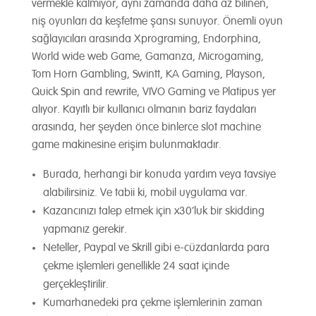
vermekle kalmıyor, aynı zamanda daha az bilinen,
niş oyunları da keşfetme şansı sunuyor. Önemli oyun
sağlayıcıları arasında Xprograming, Endorphina,
World wide web Game, Gamanza, Microgaming,
Tom Horn Gambling, Swintt, KA Gaming, Playson,
Quick Spin and rewrite, VIVO Gaming ve Platipus yer
alıyor. Kayıtlı bir kullanıcı olmanın bariz faydaları
arasında, her şeyden önce binlerce slot machine
game makinesine erişim bulunmaktadır.
Burada, herhangi bir konuda yardım veya tavsiye
alabilirsiniz. Ve tabii ki, mobil uygulama var.
Kazancınızı talep etmek için x30’luk bir skidding
yapmanız gerekir.
Neteller, Paypal ve Skrill gibi e-cüzdanlarda para
çekme işlemleri genellikle 24 saat içinde
gerçekleştirilir.
Kumarhanedeki pra çekme işlemlerinin zaman