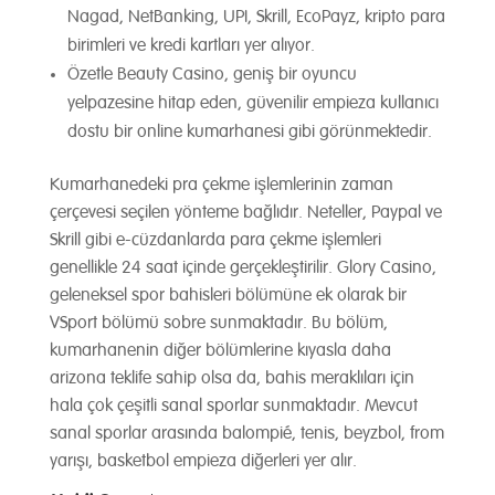
Nagad, NetBanking, UPI, Skrill, EcoPayz, kripto para
birimleri ve kredi kartları yer alıyor.
Özetle Beauty Casino, geniş bir oyuncu
yelpazesine hitap eden, güvenilir empieza kullanıcı
dostu bir online kumarhanesi gibi görünmektedir.
Kumarhanedeki pra çekme işlemlerinin zaman
çerçevesi seçilen yönteme bağlıdır. Neteller, Paypal ve
Skrill gibi e-cüzdanlarda para çekme işlemleri
genellikle 24 saat içinde gerçekleştirilir. Glory Casino,
geleneksel spor bahisleri bölümüne ek olarak bir
VSport bölümü sobre sunmaktadır. Bu bölüm,
kumarhanenin diğer bölümlerine kıyasla daha
arizona teklife sahip olsa da, bahis meraklıları için
hala çok çeşitli sanal sporlar sunmaktadır. Mevcut
sanal sporlar arasında balompié, tenis, beyzbol, from
yarışı, basketbol empieza diğerleri yer alır.