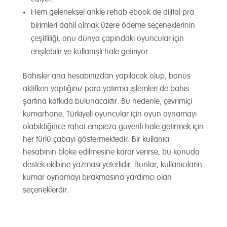
Hem geleneksel ankle rehab ebook de dijital pra
birimleri dahil olmak üzere ödeme seçeneklerinin
çeşitliliği, onu dünya çapındaki oyuncular için
erişilebilir ve kullanışlı hale getiriyor.
Bahisler ana hesabınızdan yapılacak olup, bonus
aktifken yaptığınız para yatırma işlemleri de bahis
şartına katkıda bulunacaktır. Bu nedenle, çevrimiçi
kumarhane, Türkiyeli oyuncular için oyun oynamayı
olabildiğince rahat empieza güvenli hale getirmek için
her türlü çabayı göstermektedir. Bir kullanıcı
hesabının bloke edilmesine karar verirse, bu konuda
destek ekibine yazması yeterlidir. Bunlar, kullanıcıların
kumar oynamayı bırakmasına yardımcı olan
seçeneklerdir.