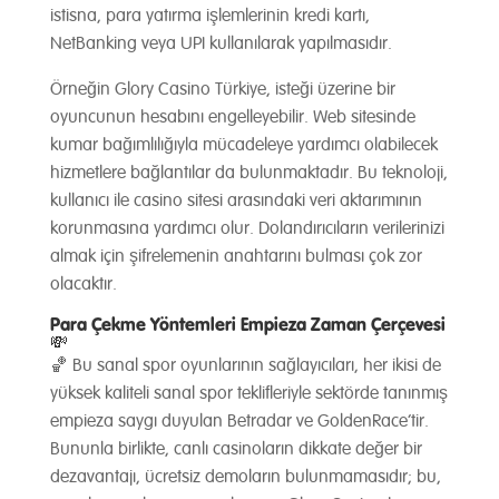
istisna, para yatırma işlemlerinin kredi kartı,
NetBanking veya UPI kullanılarak yapılmasıdır.
Örneğin Glory Casino Türkiye, isteği üzerine bir
oyuncunun hesabını engelleyebilir. Web sitesinde
kumar bağımlılığıyla mücadeleye yardımcı olabilecek
hizmetlere bağlantılar da bulunmaktadır. Bu teknoloji,
kullanıcı ile casino sitesi arasındaki veri aktarımının
korunmasına yardımcı olur. Dolandırıcıların verilerinizi
almak için şifrelemenin anahtarını bulması çok zor
olacaktır.
Para Çekme Yöntemleri Empieza Zaman Çerçevesi
💸
🏀 Bu sanal spor oyunlarının sağlayıcıları, her ikisi de
yüksek kaliteli sanal spor teklifleriyle sektörde tanınmış
empieza saygı duyulan Betradar ve GoldenRace’tir.
Bununla birlikte, canlı casinoların dikkate değer bir
dezavantajı, ücretsiz demoların bulunmamasıdır; bu,