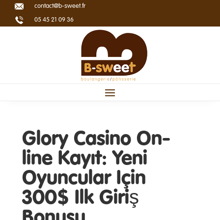
contact@b-sweet.fr
05 45 21 09 36
Glory Casino On-
line Kayıt: Yeni
Oyuncular Için
300$ Ilk Giriş
Bonusu