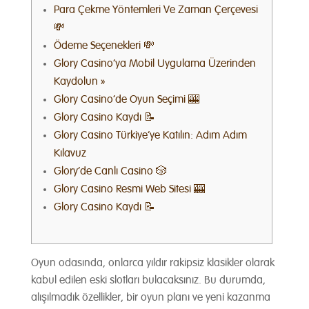
Para Çekme Yöntemleri Ve Zaman Çerçevesi
💸
Ödeme Seçenekleri 💸
Glory Casino’ya Mobil Uygulama Üzerinden
Kaydolun »
Glory Casino’de Oyun Seçimi 🎰
Glory Casino Kaydı 📝
Glory Casino Türkiye’ye Katılın: Adım Adım
Kılavuz
Glory’de Canlı Casino 🎲
Glory Casino Resmi Web Sitesi 🎰
Glory Casino Kaydı 📝
Oyun odasında, onlarca yıldır rakipsiz klasikler olarak
kabul edilen eski slotları bulacaksınız. Bu durumda,
alışılmadık özellikler, bir oyun planı ve yeni kazanma