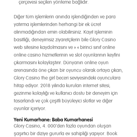
çerçevesi seçilen yönteme bağlıdır.
Diğer tüm işlemlerin anında işlendiğinden ve para
yatırma işlemlerinden herhangi bir ek ücret
alınmadığından emin olabilirsiniz. Kayıt işleminin
basitliği, deneyimsiz ziyaretçilerin bile Glory Casino
web sitesine kaydolmasını ve » « birinci sınıf online
online casino hizmetlerinin ve slot oyunlarının keyfini
çıkarmasını kolaylaştırır. Dünyanın online oyun
arenasında öne çıkan bir oyuncu olarak ortaya çıkan,
Glory Casino the girl beceri seviyesindeki oyunculara
hitap ediyor. 2018 yılında kurulan internet sitesi,
gezinme kolaylığı ve kullanıcı dostu bir deneyim için
tasarlandı ve çok çeşitli büyüleyici slotlar ve diğer
oyunlar içeriyor.
Yeni Kumarhane: Baba Kumarhanesi
Glory Casino, 4. 000’den fazla oyundan oluşan
şaşırtıcı bir diziye gururla ev sahipliği yapıyor. Book