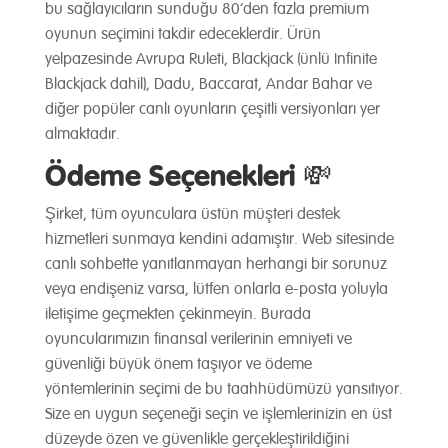
bu sağlayıcıların sunduğu 80’den fazla premium
oyunun seçimini takdir edeceklerdir. Ürün
yelpazesinde Avrupa Ruleti, Blackjack (ünlü Infinite
Blackjack dahil), Dadu, Baccarat, Andar Bahar ve
diğer popüler canlı oyunların çeşitli versiyonları yer
almaktadır.
Ödeme Seçenekleri 💸
Şirket, tüm oyunculara üstün müşteri destek
hizmetleri sunmaya kendini adamıştır. Web sitesinde
canlı sohbette yanıtlanmayan herhangi bir sorunuz
veya endişeniz varsa, lütfen onlarla e-posta yoluyla
iletişime geçmekten çekinmeyin. Burada
oyuncularımızın finansal verilerinin emniyeti ve
güvenliği büyük önem taşıyor ve ödeme
yöntemlerinin seçimi de bu taahhüdümüzü yansıtıyor.
Size en uygun seçeneği seçin ve işlemlerinizin en üst
düzeyde özen ve güvenlikle gerçekleştirildiğini