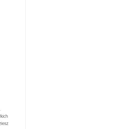
.
kich
ziesz