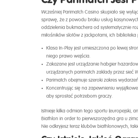
Czy Parimatch Jest 
Wcześniej Parimatch Casino skupiało się wyłą
sprawę, że z powodu braku usług kasynowych 
oddzielenia bukmachera od systematycznie rozwi
miłośników slotów z jackpotami, ich biblioteka
Klasa In-Play jest umieszczona po lewej str
niego prawo wejścia.
Zakazane jest urządzanie habgier hazardow
urządzanych parimatch zaklady przez sieć 
Parimatch obejmuje szeroki zakres wydarze
Koncentrując się na zapewnieniu wyjątkowej 
aby sprostać potrzebom graczy.
Istnieje kilka odmian tego sportu (europejski, 
Biathlon in order to pierwszorzędna gra u zi
Nie odkryjesz teraz klubów biathlonowych, tak