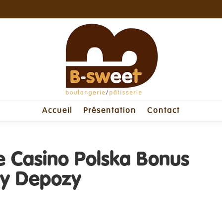
Accueil
Présentation
Contact
e Casino Polska Bonus
zy Depozy