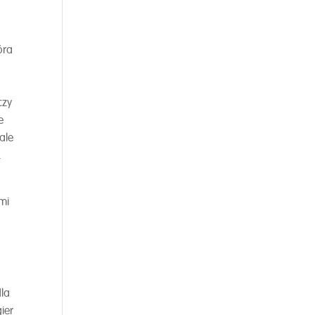
óra
czy
e
ale
.
mi
dla
ier