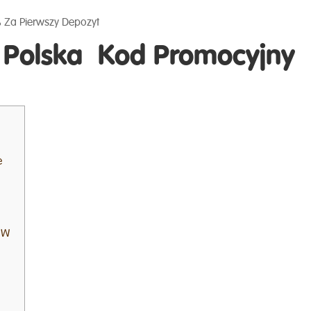
 Za Pierwszy Depozyt
 Polska ️ Kod Promocyjny
e
£ W