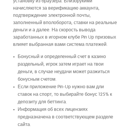
установку из браузера. Близорукими
начисляются за верификацию аккаунта,
подтверждение электронной почты,
заполненный вполоборота, ставки на реальные
деньги и а далее. На скорость вывода
заработанных в игорном клубе Pin Up призовых
влияет выбранная вами система платежей.
Бонусный и определенный счет в казино
раздельный, игрок затем играет на твои
деньги, в случае неудачи может разжиться
бонусным счетом.
Если приложение Pin-Up нужно вам дли
ставок на спорт, то выбирайте бонус 125% к
депозиту для беттинга.
Информация об всех лицензиях
предназначена в соответствующем разделе
сайта.