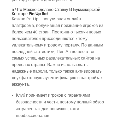
расходующихся для игры а т. д.
в Что Можно сделано Ставку В Букмекерской
Конторе Pin Up Bet
Казино Pin-Up – популярная онлайн-
платформа, получившая признание игроков из
более чем 40 стран. Постоянно тысячи новых
пользователей присоединяются к тому
увлекательному игровому порталу. По данным
последней статистики, Пин Ап вошло в топ
самых успешных развлекательных сайтов на
пределах страны. Важно использовать
надежные пароли, только также активировать
двухфакторную аутентификацию в настройках
аккаунта.
Клуб принимает игроков с гарантиями
безопасности и чести, поэтому полный обзор
актуален как дли новичков, так и
профессионалов.