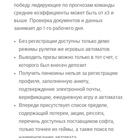
победу лидирующее по прогнозам команды
средние коэффициенты может быть от х3 и
выше. Проверка документов и данных
занимает до 1-го рабочего дня.
Без регистрации доступны только демо
режимы рулетки же игровых автоматов.
Выводить призы можно только в тот счет, с
которого был внесен депозит.
Получить пинкоины нельзя за регистрацию
профиля, заполненную анкету,
подтверждение электронной почты,
верификацию, ежедневную игру и автоматах.
Впереди присутствует список пределе,
содержащий лотереи, акции, pincoins,
перечень доступных поставщиком софта,
только точнее их геймы, а также поиск по
наименованию автомата.