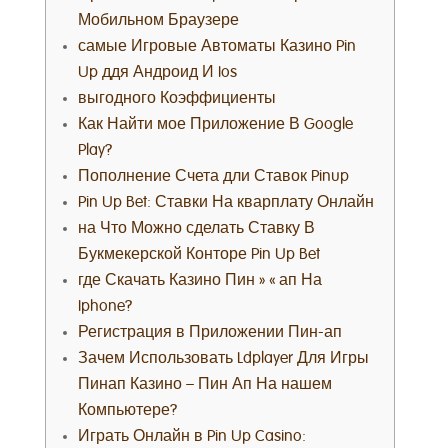
Мобильном Браузере
самые Игровые Автоматы Казино Pin
Up ддя Андроид И Ios
выгодного Коэффициенты
Как Найти мое Приложение В Google
Play?
Пополнение Счета дли Ставок Pinup
Pin Up Bet: Ставки На кварплату Онлайн
на Что Можно сделать Ставку В
Букмекерской Конторе Pin Up Bet
где Скачать Казино Пин » « ап На
Iphone?
Регистрация в Приложении Пин-ап
Зачем Использовать Ldplayer Для Игры
Пинап Казино – Пин Ап На нашем
Компьютере?
Играть Онлайн в Pin Up Casino: