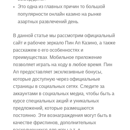
Это одна из главных причин то большой
популярности онлайн казино на рынке
азартных развлечений день.
В данной статье мы рассмотрим официальный
сайт и рабочее зеркало Пин Ап Казино, а также
расскажем о его особенностях и
преимуществах. Мобильное приложение
позволяет играть на ходу в любое время. Пин
Ап предоставляет эксклюзивные бонусы,
которые доступную через официальные
страницы в социальных сетях. Следите за
аккаунтами в социальных медиа, чтобы быть а
курсе специальных акций и уникальных
предложений, которые размещаются
постоянно. Эти вознаграждения могут быть в
качестве фриспинов, дополнительных