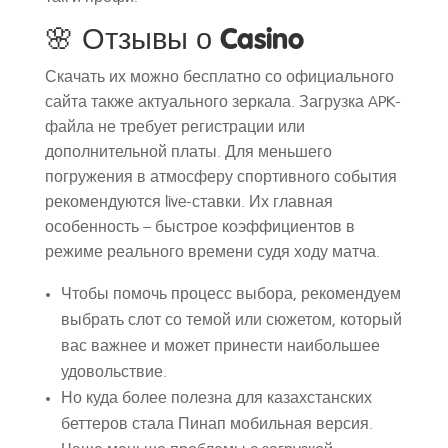
🌸 Отзывы о Casino
Скачать их можно бесплатно со официального
сайта также актуального зеркала. Загрузка APK-
файла не требует регистрации или
дополнительной платы. Для меньшего
погружения в атмосферу спортивного события
рекомендуются live-ставки. Их главная
особенность – быстрое коэффициентов в
режиме реального времени судя ходу матча.
Чтобы помочь процесс выбора, рекомендуем
выбрать слот со темой или сюжетом, который
вас важнее и может принести наибольшее
удовольствие.
Но куда более полезна для казахстанских
беттеров стала Пинап мобильная версия.