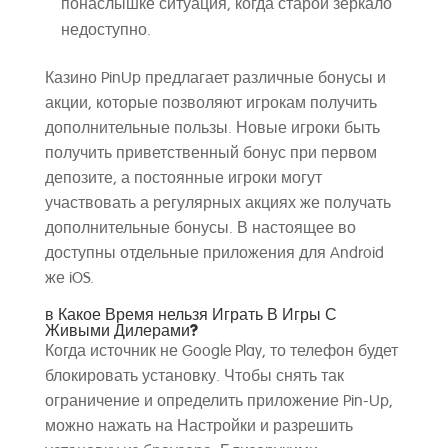
понаслышке ситуация, когда старой зеркало
недоступно.
Казино PinUp предлагает различные бонусы и
акции, которые позволяют игрокам получить
дополнительные пользы. Новые игроки быть
получить приветственный бонус при первом
депозите, а постоянные игроки могут
участвовать а регулярных акциях же получать
дополнительные бонусы. В настоящее во
доступны отдельные приложения для Android
же iOS.
в Какое Время нельзя Играть В Игры С
Живыми Дилерами?
Когда источник не Google Play, то телефон будет
блокировать установку. Чтобы снять так
ограничение и определить приложение Pin-Up,
можно нажать на Настройки и разрешить