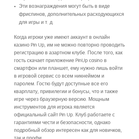
Эти вознаграждения могут быть в виде
фриспинов, дополнительных расходующихся
для игры и т. д.
Когда игроки уже имеют аккаунт в онлайн
казино Pin Up, им не можно повторно проводить
регистрацию в азартном клубе. После того, как
гость скачает приложение PinUp casino в
смартфон или планшет, ему нужно лишь войти
в игровой сервис со всем никнеймом и
паролем. Гостю будут доступные все его
кварплату, привилегии и бонусы, что и также
игре через браузерную версию. Мощным
инструментов для игрока является
официальный сайт Pin Up. Клуб работаете с
гарантиями чести и безопасности, однако
подробный обзор интересен как для новичков,
так и профи.