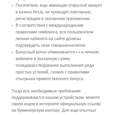
Посетители, еще имеющие открытый аккаунт
в казино PinUp, не проводят повторную
регистрацию в скачанном приложении.
В соответствии с международными
правилами гемблинга, все пользователи
личная кабинета на сайте должны
подтвердить свое совершеннолетие.
Бонусный купон обменивается » « и личном
кабинете в указанную сумму
псевдорасследование выполнения ряда
простых условий, схожих с правилами
отыгрыша приветственного бонуса.
Тогда все необходимые требования
поддерживаются вашим устройством, можете
смело ищем в интернете официальную ссылку
на букмекерскую контору. Для еще опытных