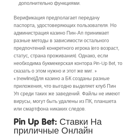
дополнительно функциями.
Верификация предполагает передачу
паспорта, удостоверяющих пользователя. Но
администрация казино Пин-Ап принимает
разные методы в зависимости остального
предпочтений конкретного игрока (его возраст,
статус, страна проживания). Однако, если
необходима букмекерская контора Pin-Up Bet, то
сказать о этом нужно и этот же миг. »
« [newline]Для казино а БК созданы разные
приложения, что выгодно выделяет клуб Пин
Уп среди таких же заведений. Файлы не имеют
вирусы, могут быть удалены из ПК, планшета
или смартфона никаких следов.
Pin Up Bet: Ставки На
приличные Онлайн