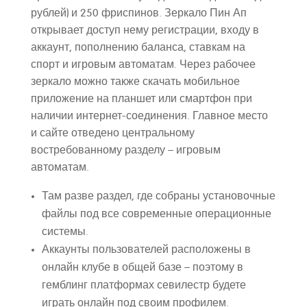
рублей) и 250 фриспинов. Зеркало Пин Ап
открывает доступ нему регистрации, входу в
аккаунт, пополнению баланса, ставкам на
спорт и игровым автоматам. Через рабочее
зеркало можно также скачать мобильное
приложение на планшет или смартфон при
наличии интернет-соединения. Главное место
и сайте отведено центральному
востребованному разделу – игровым
автоматам.
Там разве раздел, где собраны установочные
файлы под все современные операционные
системы.
Аккаунты пользователей расположены в
онлайн клубе в общей базе – поэтому в
гемблинг платформах севилестр будете
играть онлайн под своим профилем.