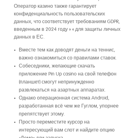
Оператор казино также гарантирует
конфиденциальность пользовательских
данных, что соответствует требованиям GDPR,
введенным в 2024 году » « для защиты личных
данных в ЕС.
Вместе тем как доводят деньги на теннис,
важно ознакомиться со правилами ставок.
Собеседники, желающие скачать
приложение Pin Up casino на свой телефон
(планшет) смогут непринужденно
развлекаться на азартных аппаратах.
Однако операционная система Android,
разработанная всё чем же Гуглом, упорнее
препятствует этому.
Просто переместите курсор на
интересующий вам слот и найдите опцию