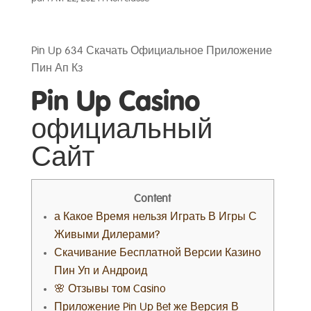
Pin Up 634 Скачать Официальное Приложение
Пин Ап Кз
Pin Up Casino
официальный
Сайт
Content
а Какое Время нельзя Играть В Игры С
Живыми Дилерами?
Скачивание Бесплатной Версии Казино
Пин Уп и Андроид
🌸 Отзывы том Casino
Приложение Pin Up Bet же Версия В