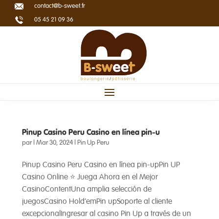
contact@b-sweet.fr
05 45 21 09 36
Pinup Casino Peru Casino en línea pin-u
par
|
Mar 30, 2024
|
Pin Up Peru
Pinup Casino Peru Casino en línea pin-upPin UP
Casino Online ⭐️ Juega Ahora en el Mejor
CasinoContentUna amplia selección de
juegosCasino Hold’emPin upSoporte al cliente
excepcionalIngresar al casino Pin Up a través de un